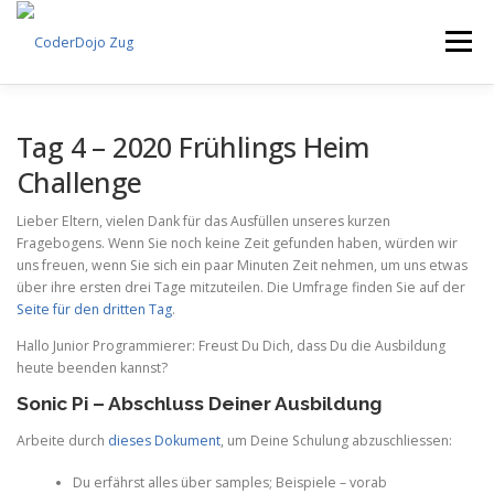
Skip
to
Menu
content
VERANSTALTUNGEN
PROJEKTE
FREIWILLIGE
Tag 4 – 2020 Frühlings Heim
Challenge
SPONSOREN
ÜBER UNS
DEUTSCH
ENGLISH
Lieber Eltern, vielen Dank für das Ausfüllen unseres kurzen
Fragebogens. Wenn Sie noch keine Zeit gefunden haben, würden wir
uns freuen, wenn Sie sich ein paar Minuten Zeit nehmen, um uns etwas
über ihre ersten drei Tage mitzuteilen. Die Umfrage finden Sie auf der
Seite für den dritten Tag
.
Hallo Junior Programmierer: Freust Du Dich, dass Du die Ausbildung
heute beenden kannst?
Sonic Pi – Abschluss Deiner Ausbildung
Arbeite durch
dieses Dokument
, um Deine Schulung abzuschliessen:
Du erfährst alles über samples; Beispiele – vorab